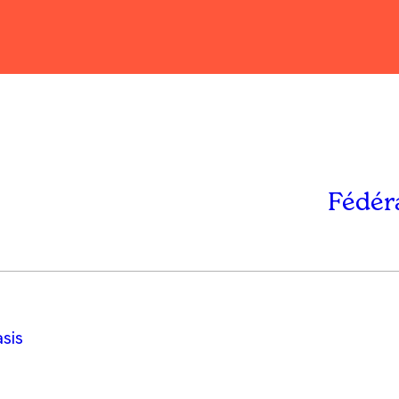
Fédér
sis