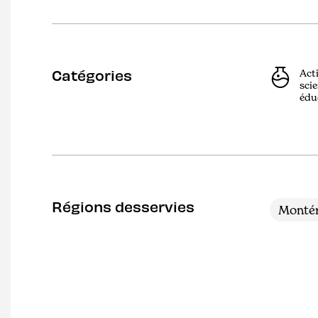
Catégories
Act
scie
édu
Régions desservies
Montér