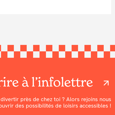
ire à l’infolettre
divertir près de chez toi ? Alors rejoins nous
rir des possibilités de loisirs accessibles !