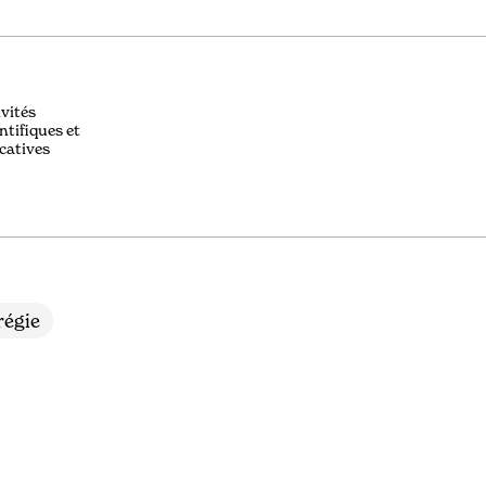
ivités
ntifiques et
catives
égie