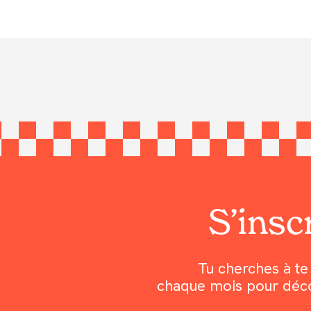
S’inscr
Tu cherches à te 
chaque mois pour découv