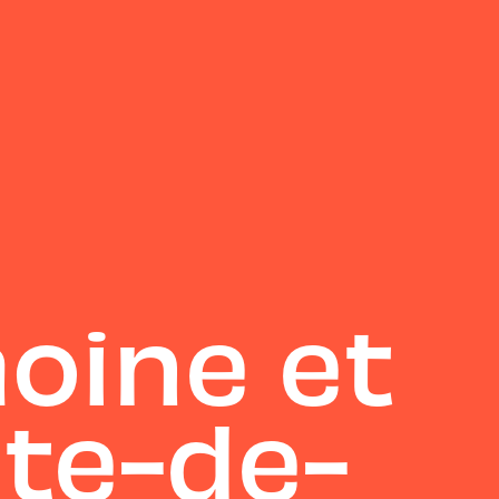
oine et
ôte-de-