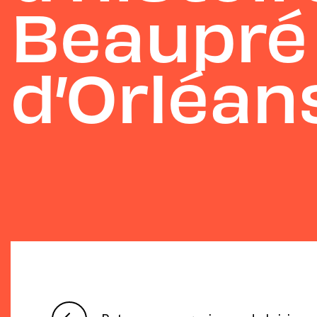
Beaupré e
d’Orléan