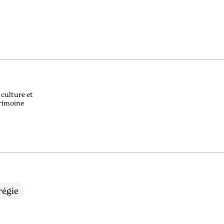
 culture et
rimoine
égie