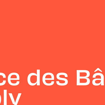
e des Bâ
ly