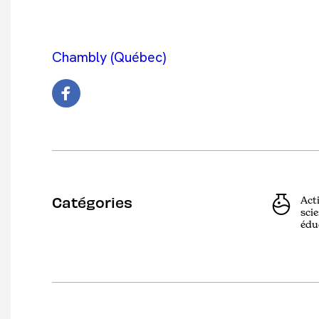
Chambly (Québec)
Catégories
Act
scie
édu