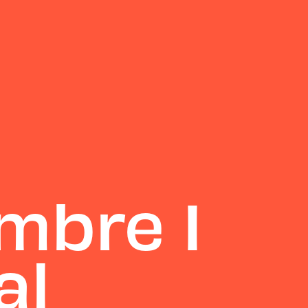
mbre I
al