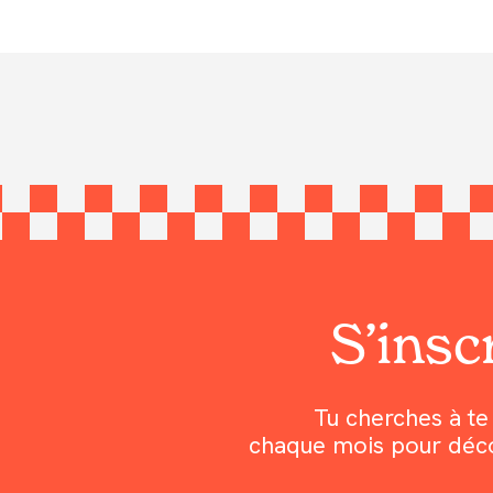
S’inscr
Tu cherches à te 
chaque mois pour découv