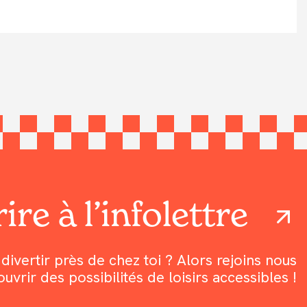
ire à l’infolettre
divertir près de chez toi ? Alors rejoins nous
rir des possibilités de loisirs accessibles !