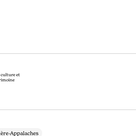
 culture et
rimoine
ère-Appalaches