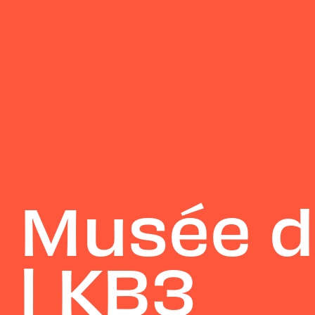
– Musée 
 | KB3