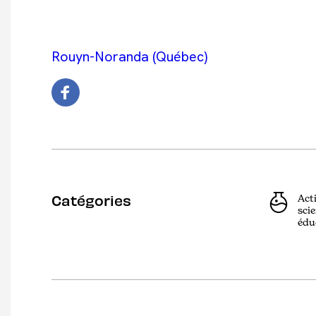
Rouyn-Noranda (Québec)
Catégories
Act
scie
édu