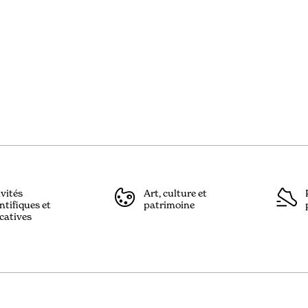
ivités
Art, culture et
ntifiques et
patrimoine
catives