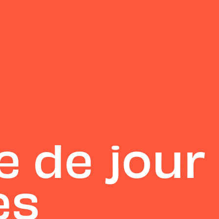
e de jour
es