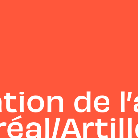
tion de l’
éal/Artill