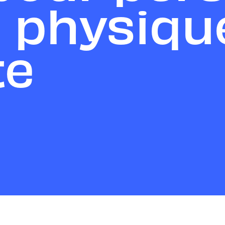
 physiqu
te