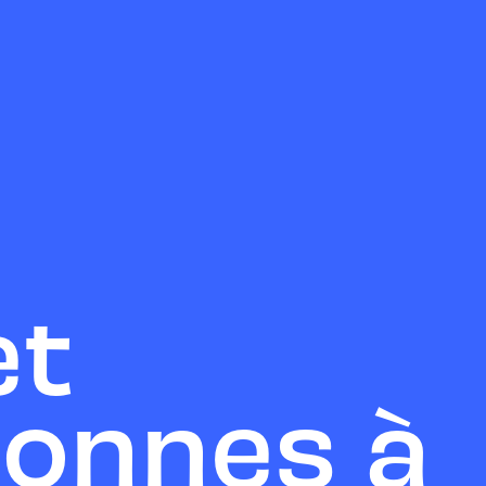
et
sonnes à