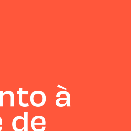
nto à
e de