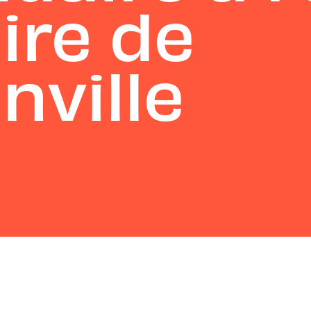
ire de
ville