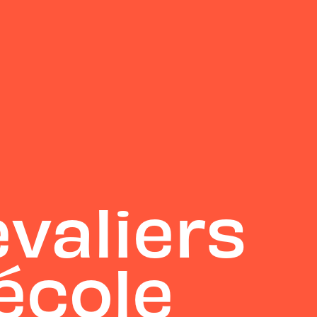
valiers
’école