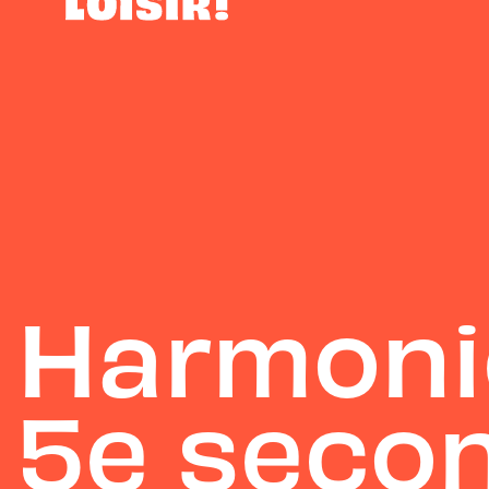
Harmonie
5e secon