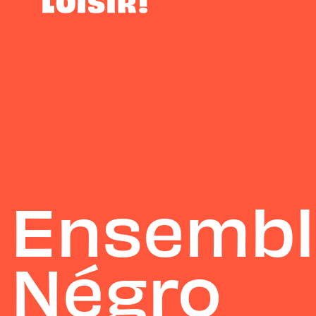
Ensembl
Négro