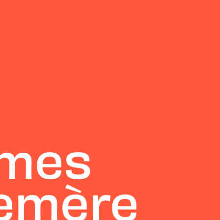
omes
semère