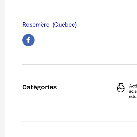
Rosemère (Québec)
Catégories
Act
scie
édu