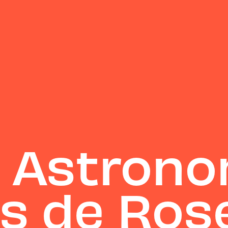
s Astron
s de Ro