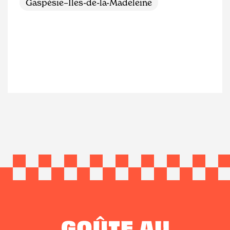
Gaspésie–Îles-de-la-Madeleine