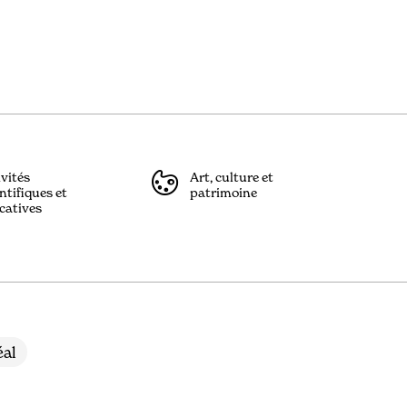
ivités
Art, culture et
ntifiques et
patrimoine
catives
al