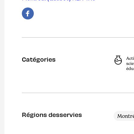
Catégories
Act
scie
édu
Régions desservies
Montré