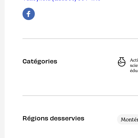
Catégories
Act
scie
édu
Régions desservies
Montér