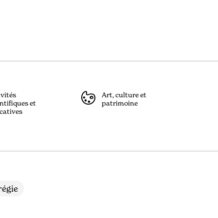
ivités
Art, culture et
ntifiques et
patrimoine
catives
égie